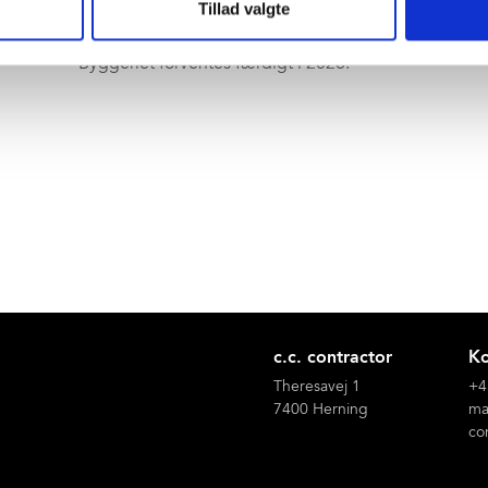
Tillad valgte
med lyse, åbne rum og inspirerende udearealer med fo
Byggeriet forventes færdigt i 2026.
c.c. contractor
Ko
Theresavej 1
+4
7400 Herning
ma
co