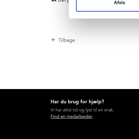
Del på LinkedIn
Afvis
Tilbage
Har du brug for hjælp?
Vi har altid tid og lyst til en snak.
Find en medarbejder