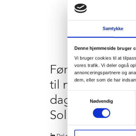
Samtykke
Denne hjemmeside bruger c
Vi bruger cookies til at tilpas
vores trafik. Vi deler også 
Første spadesti
annonceringspartnere og anal
dem, eller som de har indsaml
til ny
Samtykkevalg
daginstitution i
Nødvendig
Solrød