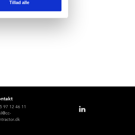
Tillad alle
kus på leg, natur og trivsel.
ntakt
5 97 12 46 11
il@cc-
ntractor.dk