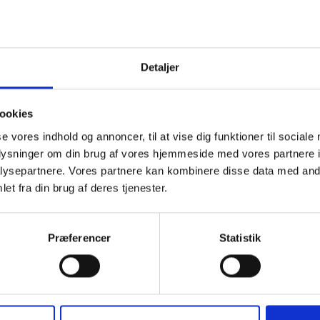
Detaljer
ookies
se vores indhold og annoncer, til at vise dig funktioner til sociale
oplysninger om din brug af vores hjemmeside med vores partnere i
08.10.2025 . 1. SPADESTIK
k
ysepartnere. Vores partnere kan kombinere disse data med andr
Mandag den 6. oktober 2025 tog vi officielt hul på b
et fra din brug af deres tjenester.
beliggende ved Engmosevej.
Byggeriet af Solrød Kommunes nye daginstitution i s
Præferencer
Statistik
børnene fra Vuggestuen Solstrålen og Spiren, der t
borgmester Emil Blücher og udvalgsformand Regine
c.c. contractor er totalentreprenør på projektet, de
rammer for 84 børn fordelt på syv vuggestuegrupper. 