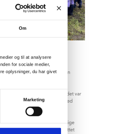
Om
 medier og til at analysere
nden for sociale medier,
e oplysninger, du har givet
yggeriet af den nye daginstitution
trandområdet er nu i gang – og det var
Marketing
og de første spadestik sammen med
 Hovmøller.
r skal skabe moderne og bæredygtige
Den nye institution bliver indrettet