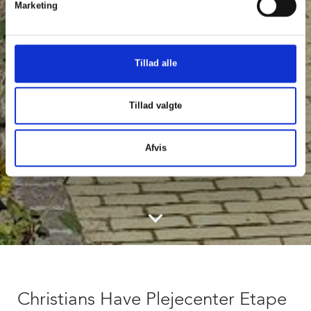
Marketing
Tillad alle
Tillad valgte
Afvis
keyboard_arrow_down
Christians Have Plejecenter Etape