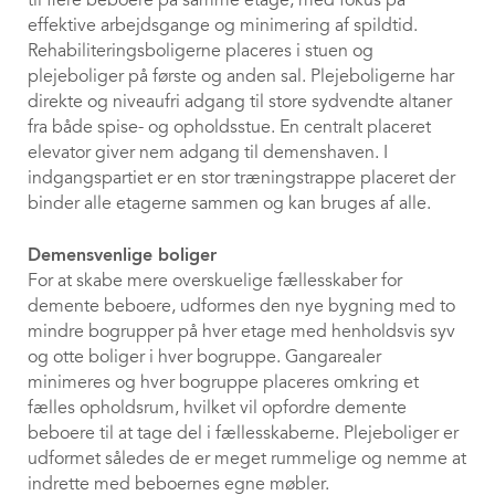
til flere beboere på samme etage, med fokus på
effektive arbejdsgange og minimering af spildtid.
Rehabiliteringsboligerne placeres i stuen og
plejeboliger på første og anden sal. Plejeboligerne har
direkte og niveaufri adgang til store sydvendte altaner
fra både spise- og opholdsstue. En centralt placeret
elevator giver nem adgang til demenshaven. I
indgangspartiet er en stor træningstrappe placeret der
binder alle etagerne sammen og kan bruges af alle.
Demensvenlige boliger
For at skabe mere overskuelige fællesskaber for
demente beboere, udformes den nye bygning med to
mindre bogrupper på hver etage med henholdsvis syv
og otte boliger i hver bogruppe. Gangarealer
minimeres og hver bogruppe placeres omkring et
fælles opholdsrum, hvilket vil opfordre demente
beboere til at tage del i fællesskaberne. Plejeboliger er
udformet således de er meget rummelige og nemme at
indrette med beboernes egne møbler.