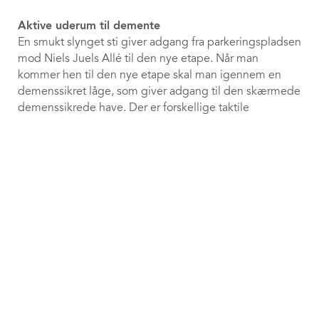
Aktive uderum til demente
En smukt slynget sti giver adgang fra parkeringspladsen
mod Niels Juels Allé til den nye etape. Når man
kommer hen til den nye etape skal man igennem en
demenssikret låge, som giver adgang til den skærmede
demenssikrede have. Der er forskellige taktile
overflader på stierne, der leder rundt i sansehaven som
loops hvor man kan vælge forskellige rundture. Der er
keyboard_arrow_up
et orangeri og en køkkenhave.
Parkering
Der placeres 30 parkeringspladser i forlængelse af de
eksisterende pladser. Derudover udlægges plads til
yderligere 30 parkeringspladser inden for lokalplanens
byggefelt.
Byggeperiode
Adresse