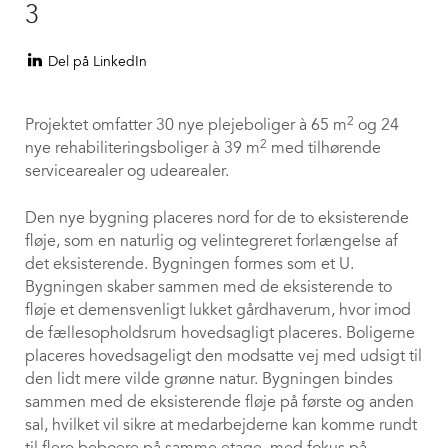
3
Del på LinkedIn
2
Projektet omfatter 30 nye plejeboliger à 65 m
og 24
2
nye rehabiliteringsboliger à 39 m
med tilhørende
servicearealer og udearealer.
Den nye bygning placeres nord for de to eksisterende
fløje, som en naturlig og velintegreret forlængelse af
det eksisterende. Bygningen formes som et U.
Bygningen skaber sammen med de eksisterende to
fløje et demensvenligt lukket gårdhaverum, hvor imod
de fællesopholdsrum hovedsagligt placeres. Boligerne
placeres hovedsageligt den modsatte vej med udsigt til
den lidt mere vilde grønne natur. Bygningen bindes
sammen med de eksisterende fløje på første og anden
sal, hvilket vil sikre at medarbejderne kan komme rundt