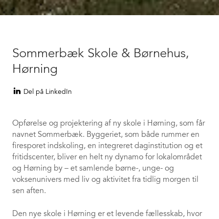
keyboard_arrow_down
Sommerbæk Skole & Børnehus,
Hørning
Del på LinkedIn
Opførelse og projektering af ny skole i Hørning, som får
navnet Sommerbæk. Byggeriet, som både rummer en
firesporet indskoling, en integreret daginstitution og et
fritidscenter, bliver en helt ny dynamo for lokalområdet
og Hørning by – et samlende børne-, unge- og
voksenunivers med liv og aktivitet fra tidlig morgen til
sen aften.
Den nye skole i Hørning er et levende fællesskab, hvor