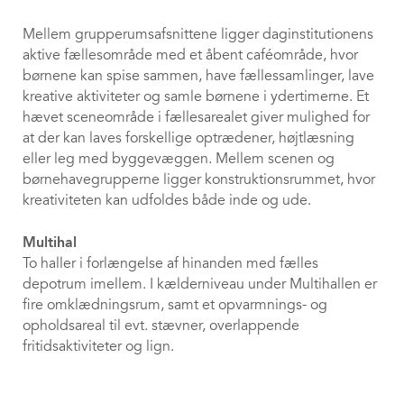
Mellem grupperumsafsnittene ligger daginstitutionens
aktive fællesområde med et åbent caféområde, hvor
børnene kan spise sammen, have fællessamlinger, lave
kreative aktiviteter og samle børnene i ydertimerne. Et
hævet sceneområde i fællesarealet giver mulighed for
at der kan laves forskellige optrædener, højtlæsning
eller leg med byggevæggen. Mellem scenen og
børnehavegrupperne ligger konstruktionsrummet, hvor
kreativiteten kan udfoldes både inde og ude.
Multihal
To haller i forlængelse af hinanden med fælles
depotrum imellem. I kælderniveau under Multihallen er
fire omklædningsrum, samt et opvarmnings- og
opholdsareal til evt. stævner, overlappende
fritidsaktiviteter og lign.
Materialer
keyboard_arrow_up