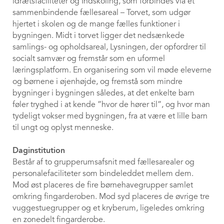
idrætsfaciliteter og Indskoling, som forbindes via et
sammenbindende fællesareal – Torvet, som udgør
hjertet i skolen og de mange fælles funktioner i
bygningen. Midt i torvet ligger det nedsænkede
samlings- og opholdsareal, Lysningen, der opfordrer til
socialt samvær og fremstår som en uformel
læringsplatform. En organisering som vil møde eleverne
og børnene i øjenhøjde, og fremstå som mindre
bygninger i bygningen således, at det enkelte barn
føler tryghed i at kende ”hvor de hører til”, og hvor man
tydeligt vokser med bygningen, fra at være et lille barn
til ungt og oplyst menneske.
Daginstitution
Består af to grupperumsafsnit med fællesarealer og
personalefaciliteter som bindeleddet mellem dem.
Mod øst placeres de fire børnehavegrupper samlet
omkring fingarderoben. Mod syd placeres de øvrige tre
vuggestuegrupper og et kryberum, ligeledes omkring
en zonedelt fingarderobe.