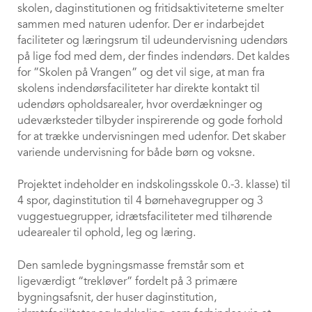
skolen, daginstitutionen og fritidsaktiviteterne smelter
sammen med naturen udenfor. Der er indarbejdet
faciliteter og læringsrum til udeundervisning udendørs
på lige fod med dem, der findes indendørs. Det kaldes
for ”Skolen på Vrangen” og det vil sige, at man fra
skolens indendørsfaciliteter har direkte kontakt til
udendørs opholdsarealer, hvor overdækninger og
udeværksteder tilbyder inspirerende og gode forhold
for at trække undervisningen med udenfor. Det skaber
variende undervisning for både børn og voksne.
Projektet indeholder en indskolingsskole 0.-3. klasse) til
4 spor, daginstitution til 4 børnehavegrupper og 3
vuggestuegrupper, idrætsfaciliteter med tilhørende
udearealer til ophold, leg og læring.
Den samlede bygningsmasse fremstår som et
ligeværdigt “trekløver” fordelt på 3 primære
bygningsafsnit, der huser daginstitution,