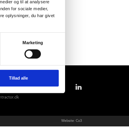
 medier og til at analysere
nden for sociale medier,
e oplysninger, du har givet
Find ny medarbejder
Marketing
ntakt
Tillad alle
5 97 12 46 11
il@cc-
ntractor.dk
Website: Co3