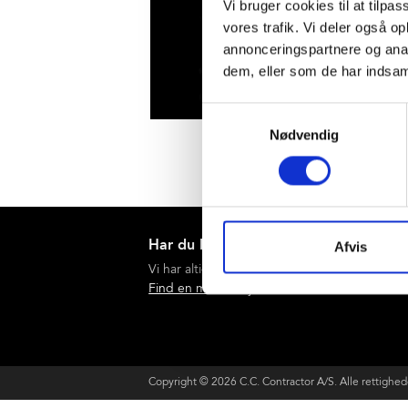
Vi bruger cookies til at tilpas
vores trafik. Vi deler også 
annonceringspartnere og anal
dem, eller som de har indsaml
Samtykkevalg
Nødvendig
Har du brug for hjælp?
Afvis
Vi har altid tid og lyst til en snak.
Find en medarbejder
Copyright © 2026 C.C. Contractor A/S. Alle rettighed