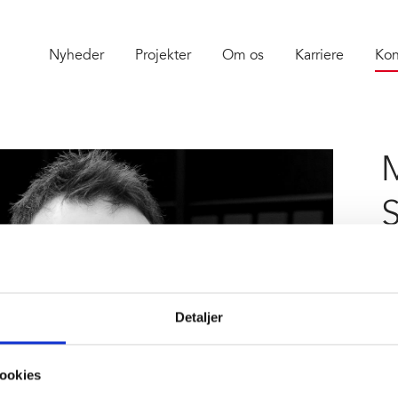
Nyheder
Projekter
Om os
Karriere
Kon
Pr
D 
Detaljer
M 
sa
ookies