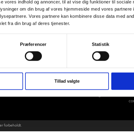
se vores indhold og annoncer, til at vise dig funktioner til sociale
oplysninger om din brug af vores hjemmeside med vores partnere i
ysepartnere. Vores partnere kan kombinere disse data med andr
et fra din brug af deres tjenester.
Præferencer
Statistik
c.c. contractor
Ko
Tillad valgte
Theresavej 1
+4
7400 Herning
ma
co
er forbeholdt.