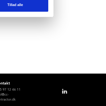
Tillad alle
ntakt
5 97 12 46 11
il@cc-
ntractor.dk