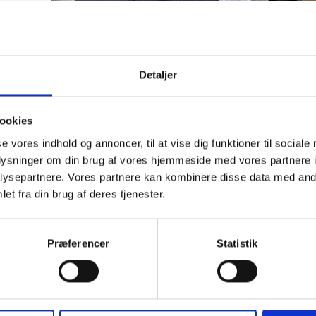
Detaljer
ookies
se vores indhold og annoncer, til at vise dig funktioner til sociale
24.03.2022 . JUBILÆUM
oplysninger om din brug af vores hjemmeside med vores partnere i
Lars Møller Jensen blev ansat hos c.c. contractor den
ysepartnere. Vores partnere kan kombinere disse data med andr
således fejre sit 25 års jubilæum. Det blev fejret med
et fra din brug af deres tjenester.
samarbejdspartnere af huset torsdag den 24. marts 2
Lars har haft en lang karriere som projektkoordinator 
Præferencer
Statistik
sans for de bygbare løsninger gør, at projekterne kom
er velovervejet og detaljeret.
Vi ser frem til mange flere år sammen…