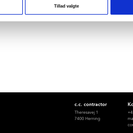
Tillad valgte
c.c. contractor
Ko
Theresavej 1
+4
7400 Herning
ma
co