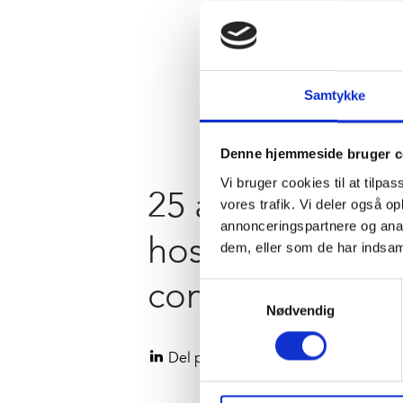
Samtykke
Denne hjemmeside bruger c
Vi bruger cookies til at tilpas
25 års jubilæum
vores trafik. Vi deler også 
annonceringspartnere og anal
hos c.c.
dem, eller som de har indsaml
contractor
Samtykkevalg
Nødvendig
Del på LinkedIn