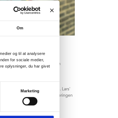
Om
 medier og til at analysere
nden for sociale medier,
 3. januar 1997, og i år kunne han
e oplysninger, du har givet
 reception for familie, venner og
022.
i c.c. contractors egne tegnestue. Lars'
Marketing
mer godt fra start, fordi projekteringen