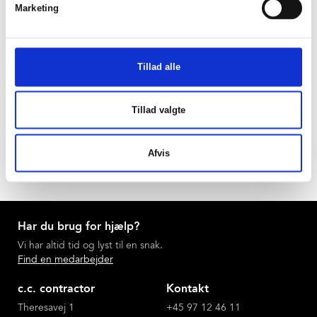
Marketing
Tillad alle
Tilbage
Tillad valgte
Afvis
Har du brug for hjælp?
Vi har altid tid og lyst til en snak.
Find en medarbejder
c.c. contractor
Kontakt
Theresavej 1
+45 97 12 46 11