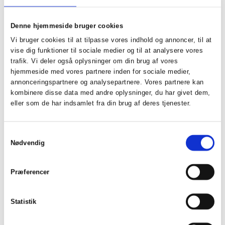
c.c. contractor skal bygge nyt
kræftrådgivningscenter i Odense
Denne hjemmeside bruger cookies
Vi bruger cookies til at tilpasse vores indhold og annoncer, til at
Del på LinkedIn
vise dig funktioner til sociale medier og til at analysere vores
trafik. Vi deler også oplysninger om din brug af vores
hjemmeside med vores partnere inden for sociale medier,
26.09.2022 . VINDERPROJEKT
annonceringspartnere og analysepartnere. Vores partnere kan
c.c. contractor har vundet udbud om nyt
kombinere disse data med andre oplysninger, du har givet dem,
kræftrådgivningscenter i Odense i samarbejde med
eller som de har indsamlet fra din brug af deres tjenester.
Claus Pryds Arkitekter og Viggo Madsen Rådgivende
Ingeniører.
Samtykkevalg
Nødvendig
Projektet er ét blandt syv nye kræftrådgivninger som
Kræftens Bekæmpelse, i samarbejde med Realdania,
opfører i nærheden af de danske kræftsygehuse. De
Præferencer
nye kræftrådgivninger opføres efter et nyt koncept
omkring åben rådgivning.
Statistik
Se mere i Dagens Byggeri
her.