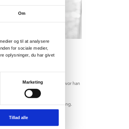
Om
 medier og til at analysere
nden for sociale medier,
e oplysninger, du har givet
eret.
Marketing
ruktøruddannelsen i Holstebro, hvor han
keborg og Nordvest Hallen i Tjørring.
Tillad alle
r.