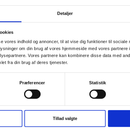
Detaljer
ookies
se vores indhold og annoncer, til at vise dig funktioner til sociale
oplysninger om din brug af vores hjemmeside med vores partnere i
ysepartnere. Vores partnere kan kombinere disse data med andr
et fra din brug af deres tjenester.
16.08.2024 . PRAKTIK
c.c. contractor har fået ny praktikant til efterårssemest
Præferencer
Statistik
Christian Lauridsen er pt. ved at tage Bygningskonst
er i gang med 5. semester på den udførende linie.
Christian tilknyttes vores byggerier Erhvervspark Sil
Tillad valgte
Vi håber han får en lærerigt ophold hos c.c. contracto