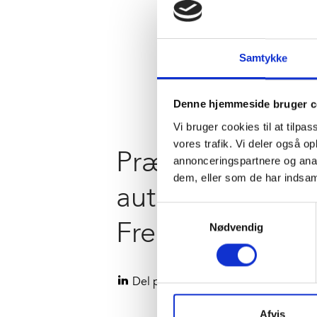
Samtykke
Denne hjemmeside bruger c
Vi bruger cookies til at tilpas
vores trafik. Vi deler også 
Prækvalificeret t
annonceringspartnere og anal
dem, eller som de har indsaml
autismecenter i
Samtykkevalg
Fredericia
Nødvendig
Del på LinkedIn
Afvis