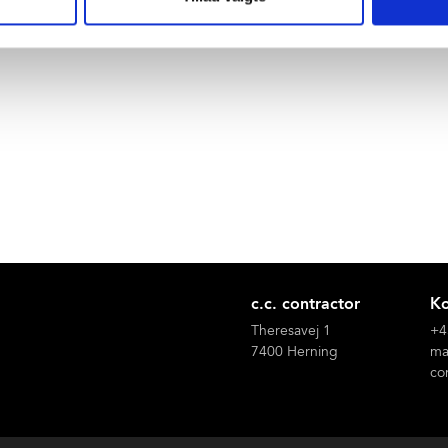
Det er et krav, at det nyopførte autismecenter skal D
c.c. contractor
Ko
Theresavej 1
+4
7400 Herning
ma
co