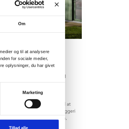
Om
 medier og til at analysere
nden for sociale medier,
e oplysninger, du har givet
eniørfiramet AFRY er vi blevet
bo- og beskæftigelsestilbud til 21
gning til autismecenter.
Marketing
itet, og skal ses i sammenhæng.
da det ene byggeri har til formål at
re med autisme og det andet byggeri
ning indeholdende administration,
Tillad alle