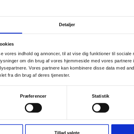
Detaljer
ookies
se vores indhold og annoncer, til at vise dig funktioner til sociale
oplysninger om din brug af vores hjemmeside med vores partnere i
17.02.2022 . PRÆKVALIFIKATION
il
ysepartnere. Vores partnere kan kombinere disse data med andr
I samarbejde med Arkitektfirmaet Frost Larsen og Ing
et fra din brug af deres tjenester.
prækvalificeret til konkurrencen om at opføre et nyt 
borgere med autisme, samt etablering af ny centerby
Præferencer
Statistik
De to bygningskomplekser får en fælles fysisk ident
Byggerierne har dog et væsentligt forskelligt formål, 
etablere de mest optimale rammer for voksne borge
har til formål at etablere en tidssvarende centerbyg
undervisning og konsulentenhed.
Tillad valgte