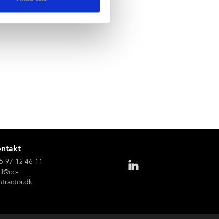
GNB guld certificeres.
ntakt
5 97 12 46 11
il@cc-
ntractor.dk