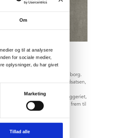
Om
 medier og til at analysere
nden for sociale medier,
e oplysninger, du har givet
å Hummels nye kæmpelager i Padborg.
en og takkede håndværkene for indsatsen,
por og går som planlagt.
Marketing
åndteringen og styringen af byggeriet,
sig over, at kommunen kan se frem til
Tillad alle