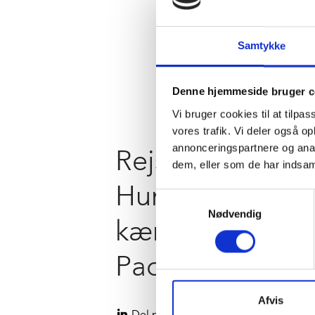
Samtykke
Denne hjemmeside bruger c
Vi bruger cookies til at tilpas
vores trafik. Vi deler også 
annonceringspartnere og anal
Rejsegilde på
dem, eller som de har indsaml
Hummels nye
Samtykkevalg
Nødvendig
kæmpelager i
Padborg
Afvis