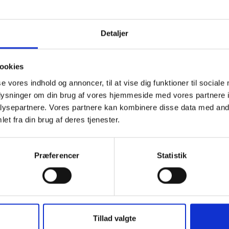
Detaljer
ookies
se vores indhold og annoncer, til at vise dig funktioner til sociale
oplysninger om din brug af vores hjemmeside med vores partnere i
ysepartnere. Vores partnere kan kombinere disse data med andr
08.10.2021 . REJSEGILDE
et fra din brug af deres tjenester.
Onsdag den 7. oktober blev der holdt rejsegilde p
c.c. contractor's direktør Jørn From var på talerstol
og udtrykte sin glæde over at byggeriet er på rette s
Præferencer
Statistik
Repræsentant for Hummel udtrykte tilfredshed med h
og Aabenraas borgmester Thomas Andersen glædede 
flere arbejdspladser.
Tillad valgte