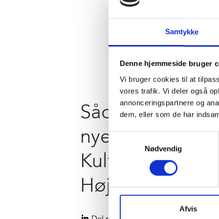
Samtykke
Denne hjemmeside bruger c
Vi bruger cookies til at tilpas
vores trafik. Vi deler også 
annonceringspartnere og anal
Sådan ser det
dem, eller som de har indsaml
nye Børne- og
Samtykkevalg
Nødvendig
Kulturhus ud i
Høje-Taastrup
Afvis