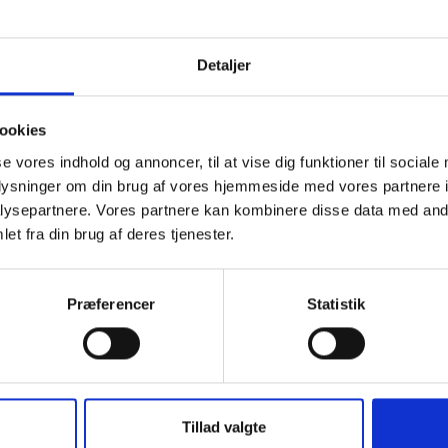
Detaljer
ookies
se vores indhold og annoncer, til at vise dig funktioner til sociale
oplysninger om din brug af vores hjemmeside med vores partnere i
ysepartnere. Vores partnere kan kombinere disse data med andr
05.12.2022 . KLAR TIL BRUG
et fra din brug af deres tjenester.
Det nye Børne- og Kulturhus i Taastrup er ved at være k
Få et smugkig
her
.
Præferencer
Statistik
Tillad valgte