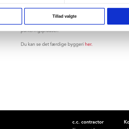
På taget er der etableret både terrasser og grønne ha
Tillad valgte
Uddannelsesbyggeriet indeholder undervisningsfacilit
parkeringspladser.
Du kan se det færdige byggeri
her.
c.c. contractor
Ko