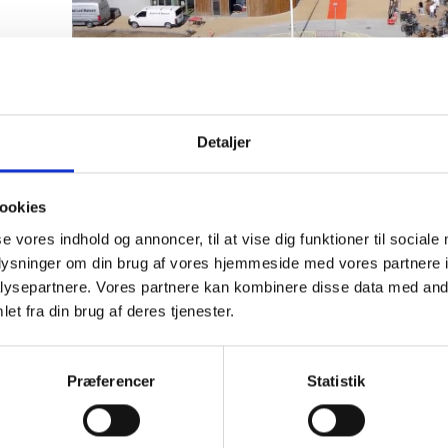
Detaljer
ookies
12.09.2024 . DRONEOPTAGELSE
se vores indhold og annoncer, til at vise dig funktioner til sociale
Skolen er taget i brug, og Tietgen Business har saml
oplysninger om din brug af vores hjemmeside med vores partnere i
samt en række administrative funktioner for hele Tie
t
ysepartnere. Vores partnere kan kombinere disse data med andr
et fra din brug af deres tjenester.
Det nye uddannelsesbyggeri i Odense har plads til 
kvadratmeter stort.
Præferencer
Statistik
De træbeklædte facader har runde hjørner, og bygnin
af fire volumener bundet sammen af det indre atrium, 
udemiljøet.