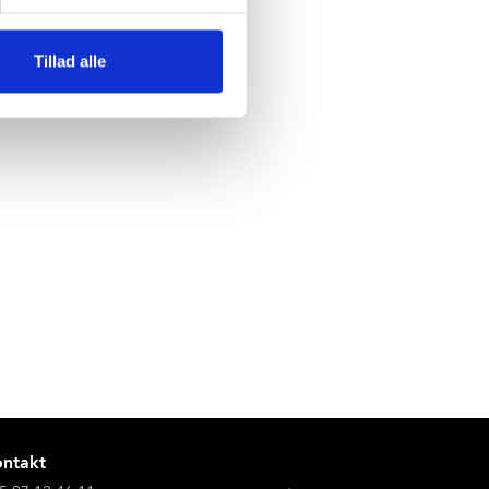
ver.
Tillad alle
eter, kantine, multisal samt
ntakt