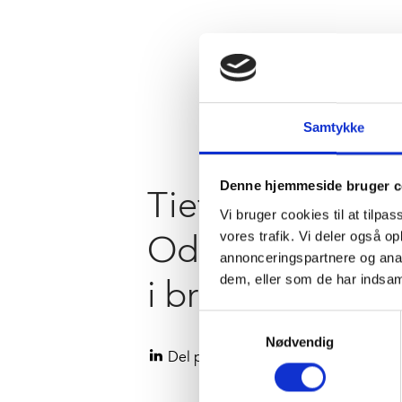
Samtykke
Denne hjemmeside bruger c
Tietgenskolen i
Vi bruger cookies til at tilpas
vores trafik. Vi deler også 
Odense er tage
annonceringspartnere og anal
dem, eller som de har indsaml
i brug
Samtykkevalg
Nødvendig
Del på LinkedIn