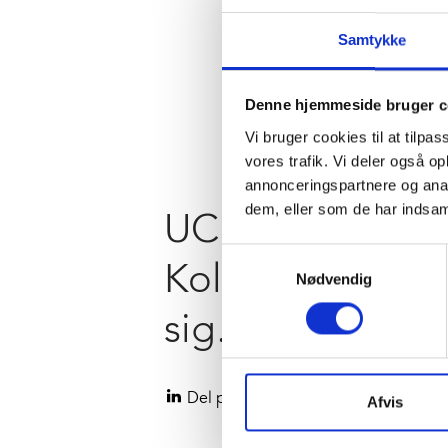
Samtykke
Denne hjemmeside bruger c
Vi bruger cookies til at tilpas
vores trafik. Vi deler også 
annonceringspartnere og anal
dem, eller som de har indsaml
UC Syd Campu
Samtykkevalg
Kolding rejser
Nødvendig
sig…
Del på LinkedIn
Afvis