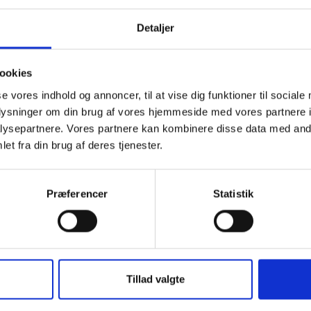
Detaljer
ookies
se vores indhold og annoncer, til at vise dig funktioner til sociale
oplysninger om din brug af vores hjemmeside med vores partnere i
ysepartnere. Vores partnere kan kombinere disse data med andr
et fra din brug af deres tjenester.
07.06.2021 . DRONEVIDEO
s
UC SYD Campus Kolding har haft besøg af en dronepil
periode.
Præferencer
Statistik
Det er blevet til denne lille
film
.
Du kan læse mere om byggeriet
her
.
Tillad valgte