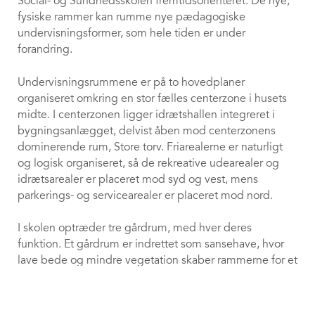
Social- og Sundhedsskolen fremtidsorienteret. De nye,
fysiske rammer kan rumme nye pædagogiske
undervisningsformer, som hele tiden er under
forandring.
Undervisningsrummene er på to hovedplaner
organiseret omkring en stor fælles centerzone i husets
midte. I centerzonen ligger idrætshallen integreret i
bygningsanlægget, delvist åben mod centerzonens
dominerende rum, Store torv. Friarealerne er naturligt
og logisk organiseret, så de rekreative udearealer og
idrætsarealer er placeret mod syd og vest, mens
parkerings- og servicearealer er placeret mod nord.
I skolen optræder tre gårdrum, med hver deres
funktion. Et gårdrum er indrettet som sansehave, hvor
lave bede og mindre vegetation skaber rammerne for et
uderum, hvor ro og tilstedeværelse bliver essentiel. I
forbindelse med billedkunst og et udendørs
keyboard_arrow_up
undervisningslokale er en indre huggegård skabt. Det