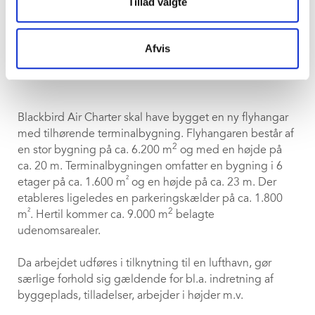
Tillad valgte
Hangar Blackbird
Afvis
Del på LinkedIn
Blackbird Air Charter skal have bygget en ny flyhangar
med tilhørende terminalbygning. Flyhangaren består af
2
en stor bygning på ca. 6.200 m
og med en højde på
ca. 20 m. Terminalbygningen omfatter en bygning i 6
²
etager på ca. 1.600 m
og en højde på ca. 23 m. Der
etableres ligeledes en parkeringskælder på ca. 1.800
²
2
m
. Hertil kommer ca. 9.000 m
belagte
udenomsarealer.
Da arbejdet udføres i tilknytning til en lufthavn, gør
særlige forhold sig gældende for bl.a. indretning af
byggeplads, tilladelser, arbejder i højder m.v.