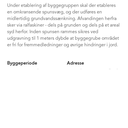
Under etablering af byggegruppen skal der etableres
en omkransende spunsvæg, og der udføres en
midlertidig grundvandssænkning. Afvandingen herfra
sker via ralfaskiner - dels på grunden og dels på et areal
syd herfor. Inden spunsen rammes sikres ved
udgravning til 1 meters dybde at byggegrube området
er fri for fremmedledninger og øvrige hindringer i jord.
Byggeperiode
Adresse
Januar 2019 - Juli 2020
Normarksvej 4, 7490 Billund
Areal
Arkitekt
keyboard_arrow_up
Flyhangar 6.200 m2 ,
C.F. Møller
terinalbygning 1.600 m2,
parkeringskælder 1.800 m2
Ingeniør
Bygherre
COWI
Blackbird Air Charter