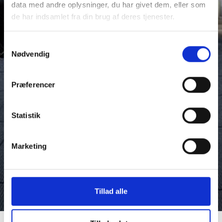
data med andre oplysninger, du har givet dem, eller som
de har indsamlet fra din brug af deres tjenester.
Samtykkevalg
Nødvendig
Præferencer
Statistik
Marketing
keyboard_arrow_down
Tillad alle