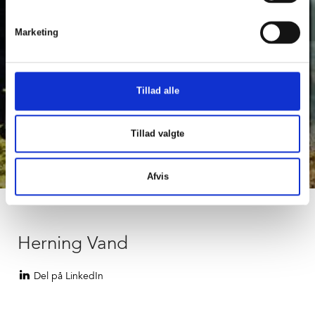
Marketing
Tillad alle
Tillad valgte
keyboard_arrow_down
Afvis
Herning Vand
Del på LinkedIn