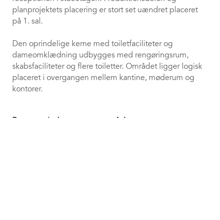
planprojektets placering er stort set uændret placeret
på 1. sal.
Den oprindelige kerne med toiletfaciliteter og
dameomklædning udbygges med rengøringsrum,
skabsfaciliteter og flere toiletter. Området ligger logisk
placeret i overgangen mellem kantine, møderum og
kontorer.
Byggeperiode
Adresse
Juni 2014 - Juni 2015
Ålykkevej 5, 7400 Herning
keyboard_arrow_up
Areal
Arkitekt
4.000 m²
c.c. contractor tegnestuen
Ingeniør
Bygherre
Midtconsult
Herning Vand A/S