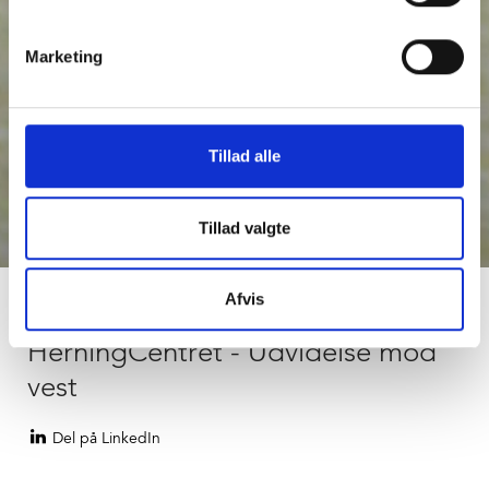
Marketing
Tillad alle
keyboard_arrow_down
Tillad valgte
Afvis
HerningCentret - Udvidelse mod
vest
Del på LinkedIn