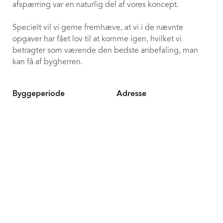
afspærring var en naturlig del af vores koncept.
Specielt vil vi gerne fremhæve, at vi i de nævnte
opgaver har fået lov til at komme igen, hvilket vi
betragter som værende den bedste anbefaling, man
kan få af bygherren.
Byggeperiode
Adresse
2009
Merkurvej 1, 7400 Herning
keyboard_arrow_up
Areal
Arkitekt
17.000 m²
R Arkitekter
Ingeniør
Bygherre
Midtconsult
K/S Difko v/Difko Ejendomme