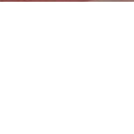
Ikast Bio
Del på LinkedIn