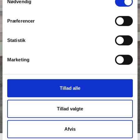
Nødvendig
Præferencer
Statistik
Marketing
Tillad alle
Tillad valgte
keyboard_arrow_down
Afvis