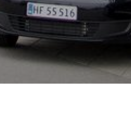
SMC Biler
Esbjerg