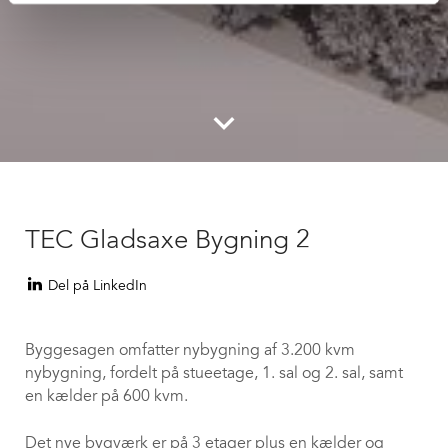
keyboard_arrow_down
TEC Gladsaxe Bygning 2
Del på LinkedIn
Byggesagen omfatter nybygning af 3.200 kvm
nybygning, fordelt på stueetage, 1. sal og 2. sal, samt
en kælder på 600 kvm.
Det nye bygværk er på 3 etager plus en kælder og