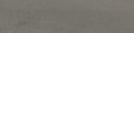
TV Syd
Del på LinkedIn