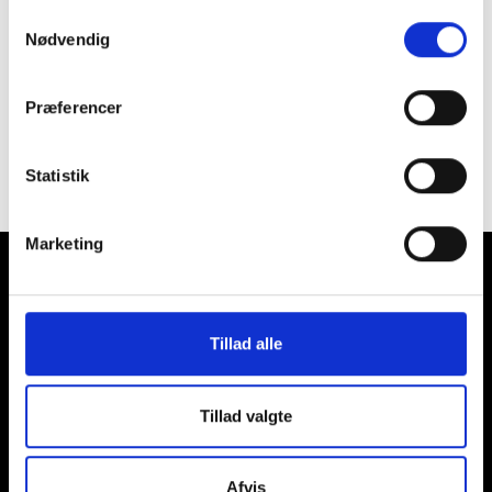
Samtykkevalg
Nødvendig
Kunder
Præferencer
Statistik
Marketing
Har du brug for hjælp?
Vi har altid tid og lyst til en snak.
Find en medarbejder
Tillad alle
c.c. contractor
Kontakt
Theresavej 1
+45 97 12 46 11
Tillad valgte
7400 Herning
mail@cc-contractor.dk
Afvis