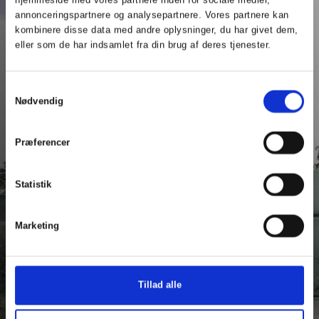
annonceringspartnere og analysepartnere. Vores partnere kan
c.c. contractor
kombinere disse data med andre oplysninger, du har givet dem,
eller som de har indsamlet fra din brug af deres tjenester.
vinder udbud om
Svømmecenter
Samtykkevalg
Søholt i Silkeborg
Nødvendig
i samarbejde med GPP Arkitekter og
Præferencer
AFRY
Læs mere her
Statistik
Marketing
Tillad alle